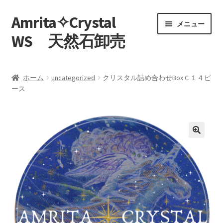
Amrita✧Crystal
ナ
コ
メニュー
ビ
ン
WS 天然石卸売
ゲ
テ
ー
ン
ホーム
シ
ツ
ホーム
uncategorized
クリスタル詰め合わせBox C １４ピ
ョ
へ
ース
Amrita Sera -Embracing Inner Love And Light English Blog
ン
ス
へ
キ
お問い合わせ
ス
ッ
キ
プ
ッ
お買い物カゴ
プ
クリスタル小規模ロット販売店
ショップ
マイアカウント